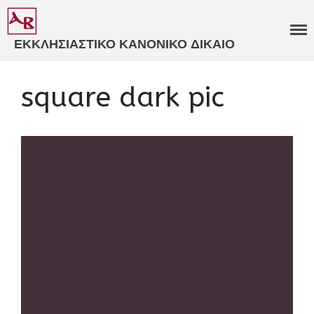
ΕΚΚΛΗΣΙΑΣΤΙΚΟ ΚΑΝΟΝΙΚΟ ΔΙΚΑΙΟ
ΒΑΒΟΥΣΚΟΣ
ΓΝΩΜΟΔΟΤΗΣΕΙΣ
square dark pic
ΕΚΚΛΗΣΙΑΣΤΙΚΑ ΔΙΚΑΣΤΗΡΙΑ​
ΕΞΕΙΔΙΚΕΥΜΕΝΗ
ΣΥΜΒΟΥΛΕΥΤΙΚΗ​
ΚΑΤΑΣΤΑΤΙΚΑ ΚΑΝΟΝΙΣΜΟΙ​
ΠΑΝΟΡΘΟΔΟΞΗ
ΣΥΜΒΟΥΛΕΥΤΙΚΗ​
ΚΩΔΙΚΟΠΟΙΗΣΗ ΙΕΡΩΝ
ΚΑΝΟΝΩΝ​
ΒΙΒΛΙΑ
ΑΡΘΡΑ
ΑΝΑΡΤΗΣΕΙΣ
ΕΙΣΗΓΗΣΕΙΣ
ΠΟΛΙΤΙΚΟ ΠΡΟΦΙΛ