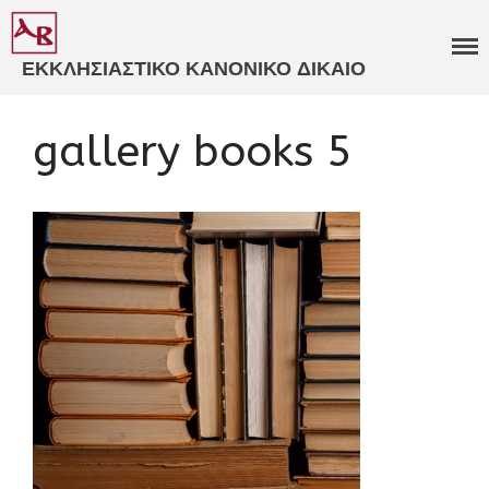
ΕΚΚΛΗΣΙΑΣΤΙΚΟ ΚΑΝΟΝΙΚΟ ΔΙΚΑΙΟ
ΒΑΒΟΥΣΚΟΣ
ΓΝΩΜΟΔΟΤΗΣΕΙΣ
gallery books 5
ΕΚΚΛΗΣΙΑΣΤΙΚΑ ΔΙΚΑΣΤΗΡΙΑ​
ΕΞΕΙΔΙΚΕΥΜΕΝΗ
ΣΥΜΒΟΥΛΕΥΤΙΚΗ​
ΚΑΤΑΣΤΑΤΙΚΑ ΚΑΝΟΝΙΣΜΟΙ​
ΠΑΝΟΡΘΟΔΟΞΗ
ΣΥΜΒΟΥΛΕΥΤΙΚΗ​
ΚΩΔΙΚΟΠΟΙΗΣΗ ΙΕΡΩΝ
ΚΑΝΟΝΩΝ​
ΒΙΒΛΙΑ
ΑΡΘΡΑ
ΑΝΑΡΤΗΣΕΙΣ
ΕΙΣΗΓΗΣΕΙΣ
ΠΟΛΙΤΙΚΟ ΠΡΟΦΙΛ