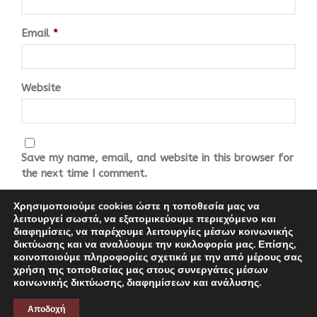
Email
*
Website
Save my name, email, and website in this browser for
the next time I comment.
Χρησιμοποιούμε cookies ώστε η τοποθεσία μας να
λειτουργεί σωστά, να εξατομικεύουμε περιεχόμενο και
διαφημίσεις, να παρέχουμε λειτουργίες μέσων κοινωνικής
δικτύωσης και να αναλύουμε την κυκλοφορία μας. Επίσης,
κοινοποιούμε πληροφορίες σχετικά με την από μέρους σας
χρήση της τοποθεσίας μας στους συνεργάτες μέσων
COPYRIGHT 2021 | DESIGNED BY PINK FISH ADVERTISING |
κοινωνικής δικτύωσης, διαφημίσεων και ανάλυσης.
DEVELOPED BY PINK FISH ADVERTISING
Αποδοχή