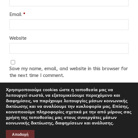
Email
*
Website
Save my name, email, and website in this browser for
the next time I comment.
Χρησιμοποιούμε cookies ώστε η τοποθεσία μας να
λειτουργεί σωστά, να εξατομικεύουμε περιεχόμενο και
διαφημίσεις, να παρέχουμε λειτουργίες μέσων κοινωνικής
δικτύωσης και να αναλύουμε την κυκλοφορία μας. Επίσης,
κοινοποιούμε πληροφορίες σχετικά με την από μέρους σας
χρήση της τοποθεσίας μας στους συνεργάτες μέσων
COPYRIGHT 2021 | DESIGNED BY PINK FISH ADVERTISING |
κοινωνικής δικτύωσης, διαφημίσεων και ανάλυσης.
DEVELOPED BY PINK FISH ADVERTISING
Αποδοχή