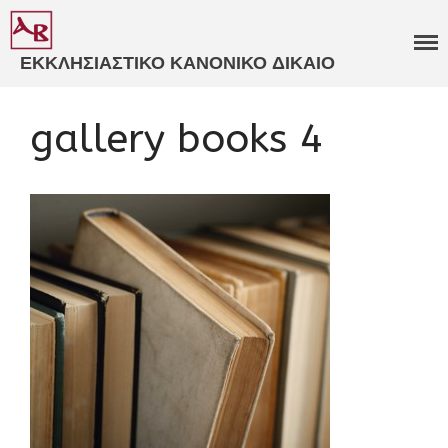
ΕΚΚΛΗΣΙΑΣΤΙΚΟ ΚΑΝΟΝΙΚΟ ΔΙΚΑΙΟ
ΒΑΒΟΥΣΚΟΣ
ΓΝΩΜΟΔΟΤΗΣΕΙΣ
gallery books 4
ΕΚΚΛΗΣΙΑΣΤΙΚΑ ΔΙΚΑΣΤΗΡΙΑ​
ΕΞΕΙΔΙΚΕΥΜΕΝΗ
ΣΥΜΒΟΥΛΕΥΤΙΚΗ​
ΚΑΤΑΣΤΑΤΙΚΑ ΚΑΝΟΝΙΣΜΟΙ​
ΠΑΝΟΡΘΟΔΟΞΗ
ΣΥΜΒΟΥΛΕΥΤΙΚΗ​
ΚΩΔΙΚΟΠΟΙΗΣΗ ΙΕΡΩΝ
ΚΑΝΟΝΩΝ​
ΒΙΒΛΙΑ
ΑΡΘΡΑ
ΑΝΑΡΤΗΣΕΙΣ
ΕΙΣΗΓΗΣΕΙΣ
ΠΟΛΙΤΙΚΟ ΠΡΟΦΙΛ