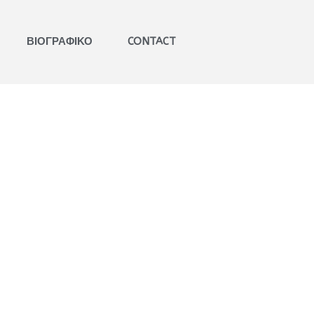
ΒΙΟΓΡΑΦΙΚΟ
CONTACT
ΒΑΒΟΥΣΚΟΣ
ΓΝΩΜΟΔΟΤΗΣΕΙΣ
ΕΚΚΛΗΣΙΑΣΤΙΚΑ ΔΙΚΑΣΤΗΡΙΑ​
ΕΞΕΙΔΙΚΕΥΜΕΝΗ
ΣΥΜΒΟΥΛΕΥΤΙΚΗ​
ΚΑΤΑΣΤΑΤΙΚΑ ΚΑΝΟΝΙΣΜΟΙ​
ΠΑΝΟΡΘΟΔΟΞΗ
ΣΥΜΒΟΥΛΕΥΤΙΚΗ​
ΚΩΔΙΚΟΠΟΙΗΣΗ ΙΕΡΩΝ
ΚΑΝΟΝΩΝ​
ΒΙΒΛΙΑ
ΑΡΘΡΑ
ΑΝΑΡΤΗΣΕΙΣ
ΕΙΣΗΓΗΣΕΙΣ
ΠΟΛΙΤΙΚΟ ΠΡΟΦΙΛ