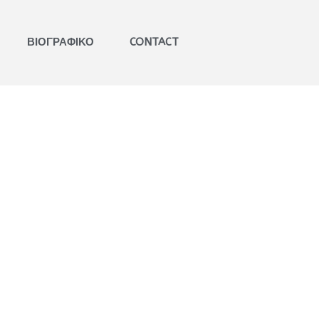
ΒΙΟΓΡΑΦΙΚΟ
CONTACT
ΒΑΒΟΥΣΚΟΣ
ΓΝΩΜΟΔΟΤΗΣΕΙΣ
ΕΚΚΛΗΣΙΑΣΤΙΚΑ ΔΙΚΑΣΤΗΡΙΑ​
ΕΞΕΙΔΙΚΕΥΜΕΝΗ
ΣΥΜΒΟΥΛΕΥΤΙΚΗ​
ΚΑΤΑΣΤΑΤΙΚΑ ΚΑΝΟΝΙΣΜΟΙ​
ΠΑΝΟΡΘΟΔΟΞΗ
ΣΥΜΒΟΥΛΕΥΤΙΚΗ​
ΚΩΔΙΚΟΠΟΙΗΣΗ ΙΕΡΩΝ
ΚΑΝΟΝΩΝ​
ΒΙΒΛΙΑ
ΑΡΘΡΑ
ΑΝΑΡΤΗΣΕΙΣ
ΕΙΣΗΓΗΣΕΙΣ
ΠΟΛΙΤΙΚΟ ΠΡΟΦΙΛ