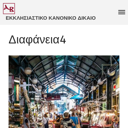
ΕΚΚΛΗΣΙΑΣΤΙΚΟ ΚΑΝΟΝΙΚΟ ΔΙΚΑΙΟ
ΒΑΒΟΥΣΚΟΣ
ΓΝΩΜΟΔΟΤΗΣΕΙΣ
Διαφάνεια4
ΕΚΚΛΗΣΙΑΣΤΙΚΑ ΔΙΚΑΣΤΗΡΙΑ​
ΕΞΕΙΔΙΚΕΥΜΕΝΗ
ΣΥΜΒΟΥΛΕΥΤΙΚΗ​
ΚΑΤΑΣΤΑΤΙΚΑ ΚΑΝΟΝΙΣΜΟΙ​
ΠΑΝΟΡΘΟΔΟΞΗ
ΣΥΜΒΟΥΛΕΥΤΙΚΗ​
ΚΩΔΙΚΟΠΟΙΗΣΗ ΙΕΡΩΝ
ΚΑΝΟΝΩΝ​
ΒΙΒΛΙΑ
ΑΡΘΡΑ
ΑΝΑΡΤΗΣΕΙΣ
ΕΙΣΗΓΗΣΕΙΣ
ΠΟΛΙΤΙΚΟ ΠΡΟΦΙΛ