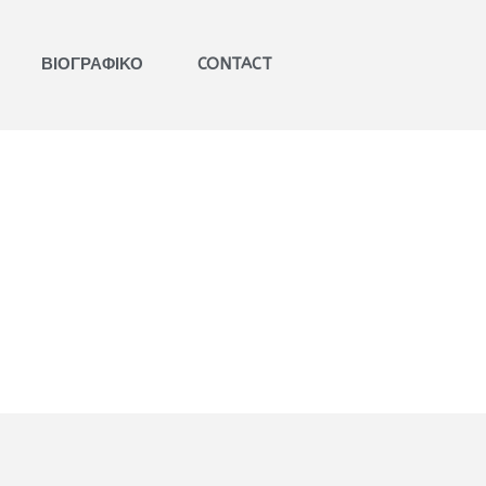
ΒΙΟΓΡΑΦΙΚΟ
CONTACT
ΒΑΒΟΥΣΚΟΣ
ΓΝΩΜΟΔΟΤΗΣΕΙΣ
ΕΚΚΛΗΣΙΑΣΤΙΚΑ ΔΙΚΑΣΤΗΡΙΑ​
ΕΞΕΙΔΙΚΕΥΜΕΝΗ
ΣΥΜΒΟΥΛΕΥΤΙΚΗ​
ΚΑΤΑΣΤΑΤΙΚΑ ΚΑΝΟΝΙΣΜΟΙ​
ΠΑΝΟΡΘΟΔΟΞΗ
ΣΥΜΒΟΥΛΕΥΤΙΚΗ​
ΚΩΔΙΚΟΠΟΙΗΣΗ ΙΕΡΩΝ
ΚΑΝΟΝΩΝ​
ΒΙΒΛΙΑ
ΑΡΘΡΑ
ΑΝΑΡΤΗΣΕΙΣ
ΕΙΣΗΓΗΣΕΙΣ
ΠΟΛΙΤΙΚΟ ΠΡΟΦΙΛ
ΒΙΟΓΡΑΦΙΚΟ