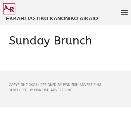
ΕΚΚΛΗΣΙΑΣΤΙΚΟ ΚΑΝΟΝΙΚΟ ΔΙΚΑΙΟ
ΒΑΒΟΥΣΚΟΣ
ΓΝΩΜΟΔΟΤΗΣΕΙΣ
ΕΚΚΛΗΣΙΑΣΤΙΚΑ ΔΙΚΑΣΤΗΡΙΑ​
Sunday Brunch
ΕΞΕΙΔΙΚΕΥΜΕΝΗ
ΣΥΜΒΟΥΛΕΥΤΙΚΗ​
ΚΑΤΑΣΤΑΤΙΚΑ ΚΑΝΟΝΙΣΜΟΙ​
ΠΑΝΟΡΘΟΔΟΞΗ
ΣΥΜΒΟΥΛΕΥΤΙΚΗ​
ΚΩΔΙΚΟΠΟΙΗΣΗ ΙΕΡΩΝ
ΚΑΝΟΝΩΝ​
COPYRIGHT 2021 | DESIGNED BY PINK FISH ADVERTISING |
ΒΙΒΛΙΑ
DEVELOPED BY PINK FISH ADVERTISING
ΑΡΘΡΑ
ΑΝΑΡΤΗΣΕΙΣ
ΕΙΣΗΓΗΣΕΙΣ
ΠΟΛΙΤΙΚΟ ΠΡΟΦΙΛ
ΒΙΟΓΡΑΦΙΚΟ