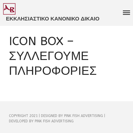
ΕΚΚΛΗΣΙΑΣΤΙΚΟ ΚΑΝΟΝΙΚΟ ΔΙΚΑΙΟ
ΒΑΒΟΥΣΚΟΣ
ΓΝΩΜΟΔΟΤΗΣΕΙΣ
ΕΚΚΛΗΣΙΑΣΤΙΚΑ ΔΙΚΑΣΤΗΡΙΑ​
ICON BOX –
ΕΞΕΙΔΙΚΕΥΜΕΝΗ
ΣΥΜΒΟΥΛΕΥΤΙΚΗ​
ΣΥΛΛΕΓΟΥΜΕ
ΚΑΤΑΣΤΑΤΙΚΑ ΚΑΝΟΝΙΣΜΟΙ​
ΠΑΝΟΡΘΟΔΟΞΗ
ΠΛΗΡΟΦΟΡΙΕΣ
ΣΥΜΒΟΥΛΕΥΤΙΚΗ​
ΚΩΔΙΚΟΠΟΙΗΣΗ ΙΕΡΩΝ
ΚΑΝΟΝΩΝ​
ΒΙΒΛΙΑ
ΑΡΘΡΑ
ΑΝΑΡΤΗΣΕΙΣ
ΕΙΣΗΓΗΣΕΙΣ
COPYRIGHT 2021 | DESIGNED BY PINK FISH ADVERTISING |
DEVELOPED BY PINK FISH ADVERTISING
ΠΟΛΙΤΙΚΟ ΠΡΟΦΙΛ
ΒΙΟΓΡΑΦΙΚΟ