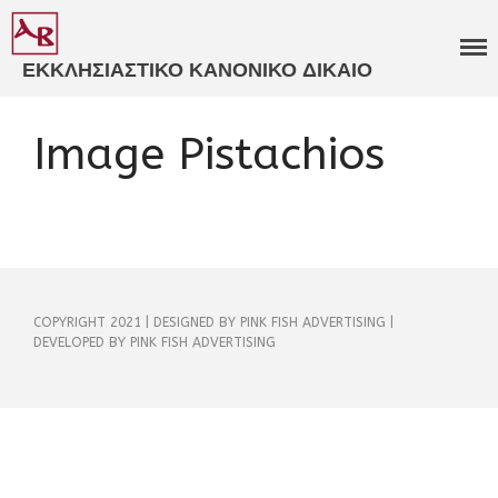
ΕΚΚΛΗΣΙΑΣΤΙΚΟ ΚΑΝΟΝΙΚΟ ΔΙΚΑΙΟ
ΒΑΒΟΥΣΚΟΣ
ΓΝΩΜΟΔΟΤΗΣΕΙΣ
ΕΚΚΛΗΣΙΑΣΤΙΚΑ ΔΙΚΑΣΤΗΡΙΑ​
Image Pistachios
ΕΞΕΙΔΙΚΕΥΜΕΝΗ
ΣΥΜΒΟΥΛΕΥΤΙΚΗ​
ΚΑΤΑΣΤΑΤΙΚΑ ΚΑΝΟΝΙΣΜΟΙ​
ΠΑΝΟΡΘΟΔΟΞΗ
ΣΥΜΒΟΥΛΕΥΤΙΚΗ​
ΚΩΔΙΚΟΠΟΙΗΣΗ ΙΕΡΩΝ
ΚΑΝΟΝΩΝ​
COPYRIGHT 2021 | DESIGNED BY PINK FISH ADVERTISING |
ΒΙΒΛΙΑ
DEVELOPED BY PINK FISH ADVERTISING
ΑΡΘΡΑ
ΑΝΑΡΤΗΣΕΙΣ
ΕΙΣΗΓΗΣΕΙΣ
ΠΟΛΙΤΙΚΟ ΠΡΟΦΙΛ
ΒΙΟΓΡΑΦΙΚΟ