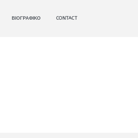
ΒΙΟΓΡΑΦΙΚΟ
CONTACT
ΒΑΒΟΥΣΚΟΣ
ΓΝΩΜΟΔΟΤΗΣΕΙΣ
ΕΚΚΛΗΣΙΑΣΤΙΚΑ ΔΙΚΑΣΤΗΡΙΑ​
ΕΞΕΙΔΙΚΕΥΜΕΝΗ
ΣΥΜΒΟΥΛΕΥΤΙΚΗ​
ΚΑΤΑΣΤΑΤΙΚΑ ΚΑΝΟΝΙΣΜΟΙ​
ΠΑΝΟΡΘΟΔΟΞΗ
ΣΥΜΒΟΥΛΕΥΤΙΚΗ​
ΚΩΔΙΚΟΠΟΙΗΣΗ ΙΕΡΩΝ
ΚΑΝΟΝΩΝ​
ΒΙΒΛΙΑ
ΑΡΘΡΑ
ΑΝΑΡΤΗΣΕΙΣ
ΕΙΣΗΓΗΣΕΙΣ
ΠΟΛΙΤΙΚΟ ΠΡΟΦΙΛ
ΒΙΟΓΡΑΦΙΚΟ